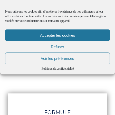
Nous utilisons les cookies afin d’améliorer l’expérience de nos utilisateurs et leur
offrir certaines fonctionnalités. Les cookies sont des données qui sont téléchargés ou
stockés sur votre ordinateur ou sur tout autre appareil.
Accepter les cookies
Refuser
Voir les préférences
PRÉSENT
DANS NOS FORMULES
Politique de confidentialité
FORMULE